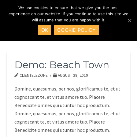
We use cookies to ensure that we give you the best
Nav
experience on our website. If you continue to use this site we
will assume that you are happy with it.
HOME
DEMO: BEACH TOWN
OK
COOKIE POLICY
Demo: Beach Town
CLIENTELEZONE
AUGUST 28, 2019
Domine, quaesumus, per nos, glorificamus te, et ut
cognoscant te, et virtus amore tuo. Placere
Benedicite omnes qui utuntur hoc productum.
Domine, quaesumus, per nos, glorificamus te, et ut
cognoscant te, et virtus amore tuo. Placere
Benedicite omnes qui utuntur hoc productum.