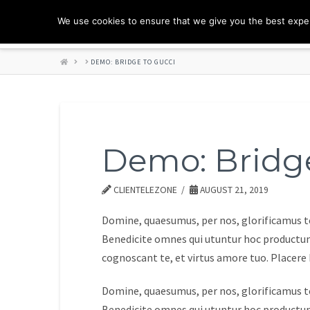
We use cookies to ensure that we give you the best experi
HOME
DEMO: BRIDGE TO GUCCI
Demo: Bridge
CLIENTELEZONE
AUGUST 21, 2019
Domine, quaesumus, per nos, glorificamus te
Benedicite omnes qui utuntur hoc productum
cognoscant te, et virtus amore tuo. Placer
Domine, quaesumus, per nos, glorificamus te
Benedicite omnes qui utuntur hoc productum