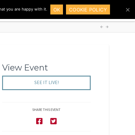
OK
COOKIE POLICY
at you are happy with it.
HOME
SOLUTIONS
DEMO
INSIGHTS
View Event
SEE IT LIVE!
SHARE THIS EVENT