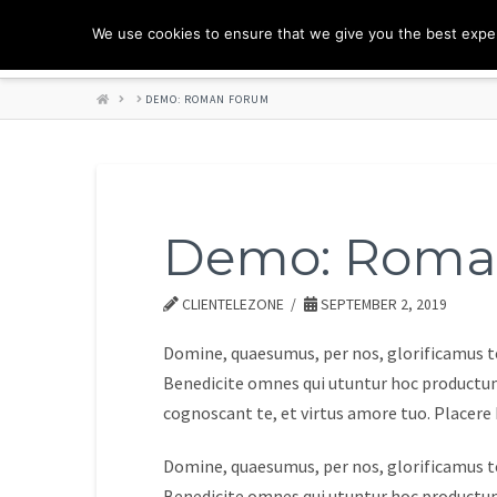
We use cookies to ensure that we give you the best experi
HOME
DEMO: ROMAN FORUM
Demo: Roma
CLIENTELEZONE
SEPTEMBER 2, 2019
Domine, quaesumus, per nos, glorificamus te
Benedicite omnes qui utuntur hoc productum
cognoscant te, et virtus amore tuo. Placer
Domine, quaesumus, per nos, glorificamus te
Benedicite omnes qui utuntur hoc productum