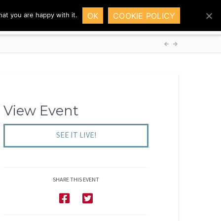
OK
COOKIE POLICY
at you are happy with it.
HOME
SOLUTIONS
DEMO
INSIGHTS
View Event
SEE IT LIVE!
SHARE THIS EVENT