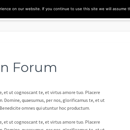
ence on our website. If you continue to use this site we will assume th
n Forum
, et ut cognoscant te, et virtus amore tuo. Placere
. Domine, quaesumus, per nos, glorificamus te, et ut
e Benedicite omnes qui utuntur hoc productum.
, et ut cognoscant te, et virtus amore tuo. Placere
. Domine, quaesumus, per nos, glorificamus te, et ut