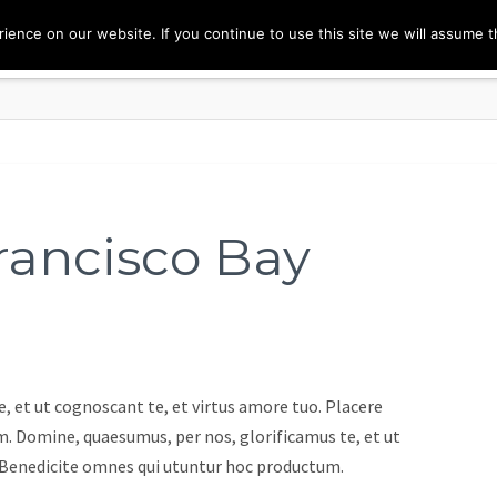
ence on our website. If you continue to use this site we will assume th
rancisco Bay
, et ut cognoscant te, et virtus amore tuo. Placere
. Domine, quaesumus, per nos, glorificamus te, et ut
e Benedicite omnes qui utuntur hoc productum.