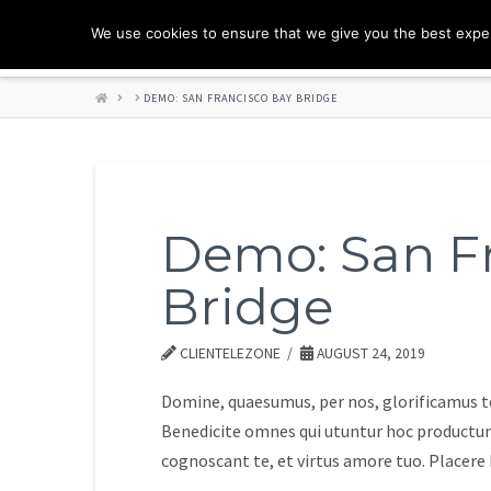
We use cookies to ensure that we give you the best experi
HOME
DEMO: SAN FRANCISCO BAY BRIDGE
Demo: San F
Bridge
CLIENTELEZONE
AUGUST 24, 2019
Domine, quaesumus, per nos, glorificamus te
Benedicite omnes qui utuntur hoc productum
cognoscant te, et virtus amore tuo. Placer