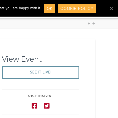
OK
COOKIE POLICY
at you are happy with it.
HOME
SOLUTIONS
DEMO
INSIGHTS
View Event
SEE IT LIVE!
SHARE THIS EVENT